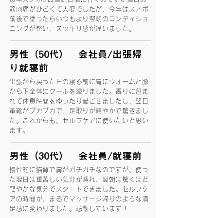
筋肉痛がひどくて大変でしたが、今年はスノボ
前後で塗ったらいつもより翌朝のコンディショ
ニングが整い、スッキリ感が違いました。
男性（50代） 会社員/出張帰
り就寝前
出張から戻った日の寝る前に肩にウォームと膝
から下全体にクールを塗りました。香りに包ま
れて休息時間をゆったり過ごせましたし、翌日
革靴がブカブカで、足取りが軽やかで驚きまし
た。これからも、セルフケアに使いたいと思い
ます。
男性（30代） 会社員/就寝前
慢性的に猫背で肩がガチガチなのですが、使っ
た翌日は重苦しい気分が晴れ、翌朝は驚くほど
軽やかな気分でスタートできました。セルフケ
アの時間が、まるでマッサージ帰りのような満
足感に変わりました。感動しています！